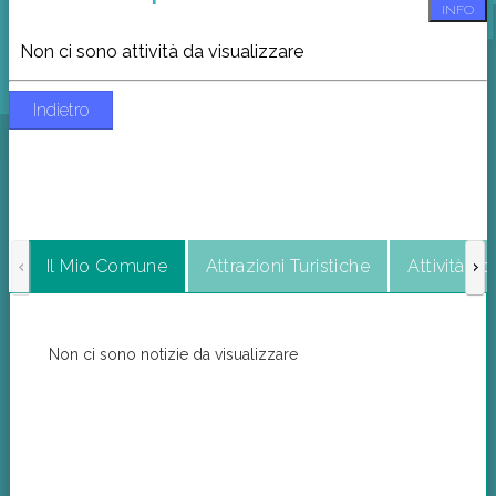
INFO
Non ci sono attività da visualizzare
Indietro
Il Mio Comune
Attrazioni Turistiche
Attività C
Non ci sono notizie da visualizzare