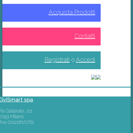
Acquista Prodotti
Contatti
Registrati
o
Accedi
CiviSmart spa
ia Gallarate, 211
20151 Milano
Piva 02121810762