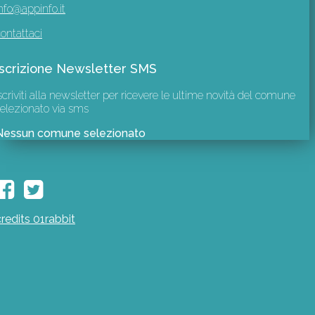
nfo@appinfo.it
ontattaci
Iscrizione Newsletter SMS
scriviti alla newsletter per ricevere le ultime novità del comune
elezionato via sms
Nessun comune selezionato
credits 01rabbit